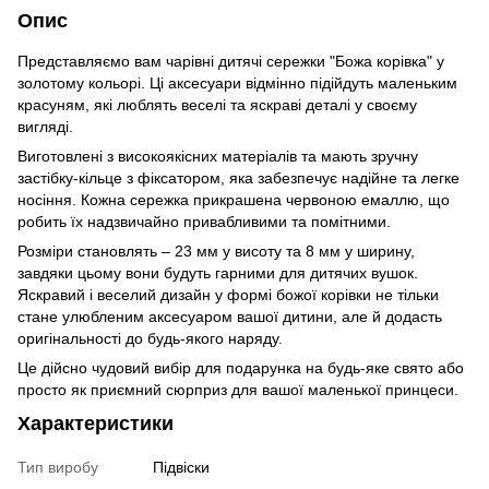
Опис
Представляємо вам чарівні дитячі сережки "Божа корівка" у
золотому кольорі. Ці аксесуари відмінно підійдуть маленьким
красуням, які люблять веселі та яскраві деталі у своєму
вигляді.
Виготовлені з високоякісних матеріалів та мають зручну
застібку-кільце з фіксатором, яка забезпечує надійне та легке
носіння. Кожна сережка прикрашена червоною емаллю, що
робить їх надзвичайно привабливими та помітними.
Розміри становлять – 23 мм у висоту та 8 мм у ширину,
завдяки цьому вони будуть гарними для дитячих вушок.
Яскравий і веселий дизайн у формі божої корівки не тільки
стане улюбленим аксесуаром вашої дитини, але й додасть
оригінальності до будь-якого наряду.
Це дійсно чудовий вибір для подарунка на будь-яке свято або
просто як приємний сюрприз для вашої маленької принцеси.
Характеристики
Тип виробу
Підвіски