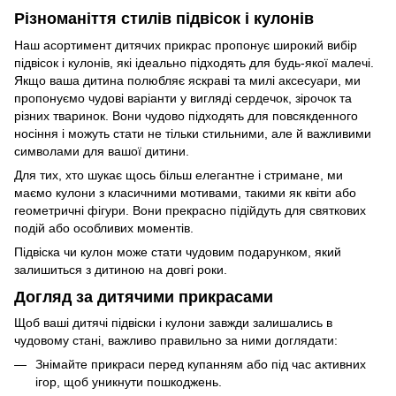
Різноманіття стилів підвісок і кулонів
Наш асортимент дитячих прикрас пропонує широкий вибір
підвісок і кулонів, які ідеально підходять для будь-якої малечі.
Якщо ваша дитина полюбляє яскраві та милі аксесуари, ми
пропонуємо чудові варіанти у вигляді сердечок, зірочок та
різних тваринок. Вони чудово підходять для повсякденного
носіння і можуть стати не тільки стильними, але й важливими
символами для вашої дитини.
Для тих, хто шукає щось більш елегантне і стримане, ми
маємо кулони з класичними мотивами, такими як квіти або
геометричні фігури. Вони прекрасно підійдуть для святкових
подій або особливих моментів.
Підвіска чи кулон може стати чудовим подарунком, який
залишиться з дитиною на довгі роки.
Догляд за дитячими прикрасами
Щоб ваші дитячі підвіски і кулони завжди залишались в
чудовому стані, важливо правильно за ними доглядати:
Знімайте прикраси перед купанням або під час активних
ігор, щоб уникнути пошкоджень.