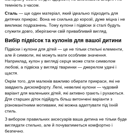
темніють з часом.
Сталь
— ще один матеріал, який ідеально підходить для
дитячих прикрас. Вона не схильна до корозії, дуже міцна і не
викликає подразнень. Тому кулони і підвіски зі сталі будуть
служити довго, зберігаючи свій привабливий вигляд.
Вибір підвісок та кулонів для вашої дитини
Підвіски і кулони для дітей — це не тільки стильні елементи,
але й символи, які можуть мати особливе значення.
Наприклад, кулон у вигляді серця може стати символом
любові, а підвіска у вигляді тваринки — джерелом удачі і
щастя.
Окрім того, для малюків важливо обирати прикраси, які не
завдають дискомфорту. Легкі, невеликі кулони — чудовий
варіант для маленьких дітей, які активно грають і рухаються.
Для старших діток підійдуть більш витончені варіанти з
різноманітними мотивами, які можна адаптувати під їхній
стиль.
З вибором правильних аксесуарів ваша дитина не тільки буде
виглядати стильно, але й почуватиметься комфортно і
безпечно.