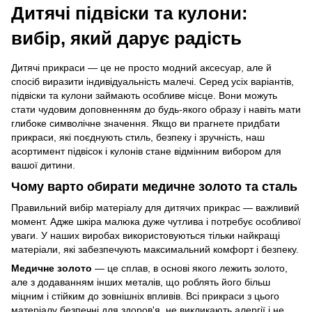
Дитячі підвіски та кулони:
вибір, який дарує радість
Дитячі прикраси — це не просто модний аксесуар, але й
спосіб виразити індивідуальність малечі. Серед усіх варіантів,
підвіски та кулони займають особливе місце. Вони можуть
стати чудовим доповненням до будь-якого образу і навіть мати
глибоке символічне значення. Якщо ви прагнете придбати
прикраси, які поєднують стиль, безпеку і зручність, наш
асортимент підвісок і кулонів стане відмінним вибором для
вашої дитини.
Чому варто обирати медичне золото та сталь
Правильний вибір матеріалу для дитячих прикрас — важливий
момент. Адже шкіра малюка дуже чутлива і потребує особливої
уваги. У наших виробах використовуються тільки найкращі
матеріали, які забезпечують максимальний комфорт і безпеку.
Медичне золото
— це сплав, в основі якого лежить золото,
але з додаванням інших металів, що роблять його більш
міцним і стійким до зовнішніх впливів. Всі прикраси з цього
матеріалу безпечні для здоров'я, не викликають алергії і не