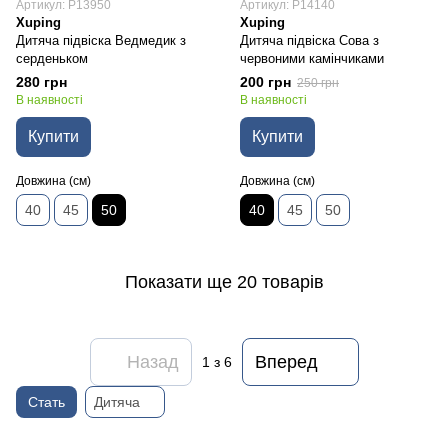
Артикул: P13950
Артикул: P14140
Xuping
Xuping
Дитяча підвіска Ведмедик з
Дитяча підвіска Сова з
серденьком
червоними камінчиками
280 грн
200 грн
250 грн
В наявності
В наявності
Купити
Купити
Довжина (см)
Довжина (см)
40
45
50
40
45
50
Показати ще 20 товарів
Назад
Вперед
1
з 6
Стать
Дитяча