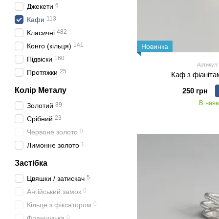
6
Джекети
113
Кафи
482
Класичні
141
Конго (кільця)
Новинка
160
Підвіски
Артикул:
25
Протяжки
Каф з фіаніта
Колір Металу
250 грн
В наяв
89
Золотий
23
Срібний
0
Червоне золото
1
Лимонне золото
Застібка
5
Цвяшки / затискач
0
Ангійський замок
0
Кільце з фіксатором
0
Французька