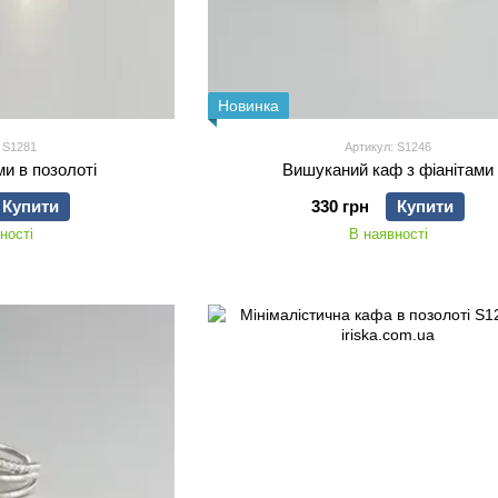
Новинка
 S1281
Артикул: S1246
ми в позолоті
Вишуканий каф з фіанітами
Купити
330 грн
Купити
ності
В наявності