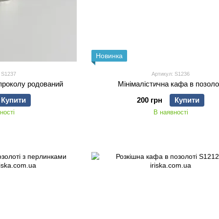
Новинка
 S1237
Артикул: S1236
проколу родований
Мінімалістична кафа в позоло
Купити
200 грн
Купити
ності
В наявності