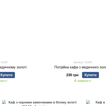
 S1187
Артикул: S1186
едичному золоті
Потрійна кафа з медичного зол
Купити
230 грн
Купити
ності
В наявності