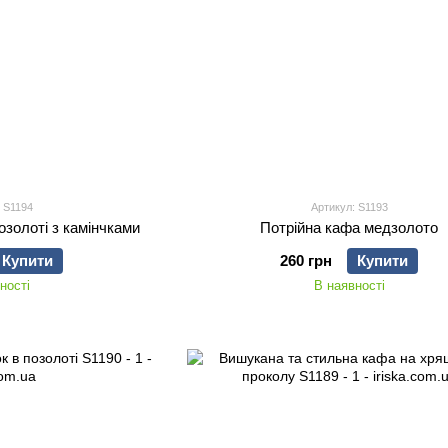
 S1194
Артикул: S1193
озолоті з камінчками
Потрійна кафа медзолото
Купити
260 грн
Купити
ності
В наявності