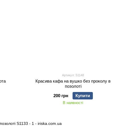
Артикул: S1148
ота
Красива кафа на вушко без проколу в
позолоті
200 грн
Купити
В наявності