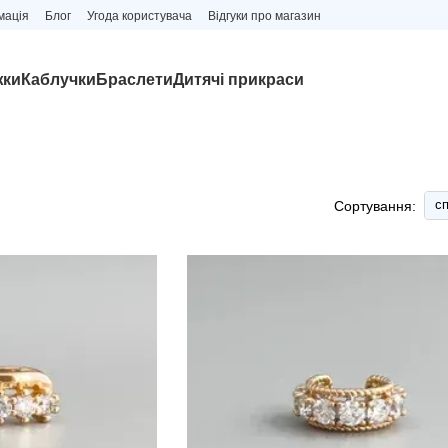
мація
Блог
Угода користувача
Відгуки про магазин
жки
Каблучки
Браслети
Дитячі прикраси
сп
Сортування: