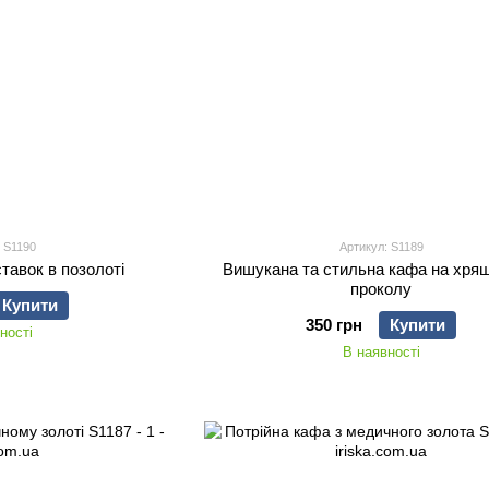
 S1190
Артикул: S1189
тавок в позолоті
Вишукана та стильна кафа на хря
проколу
Купити
350 грн
Купити
ності
В наявності