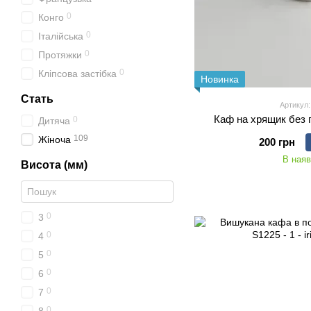
0
Конго
0
Італійська
0
Протяжки
0
Кліпсова застібка
Новинка
Стать
Артикул:
Каф на хрящик без 
0
Дитяча
109
Жіноча
200 грн
В наяв
Висота (мм)
0
3
0
4
0
5
0
6
0
7
0