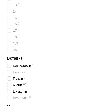
0
13
0
14
0
15
0
16
0
17
0
18
0
1,3
0
25
Вставка
16
Без вставки
0
Емаль
7
Перли
86
Фіаніт
1
Цирконій
0
Swarovski