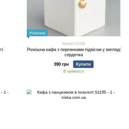
Новинка
Артикул: S1228
ті
Розкішна кафа з перлинками підвісом у вигляді
сердечка
390 грн
Купити
В наявності