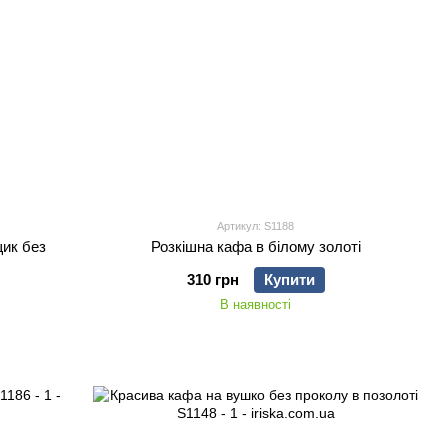
Артикул: S1188
щик без
Розкішна кафа в білому золоті
310 грн
Купити
В наявності