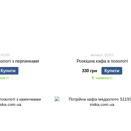
 S1225
Артикул: S1212
олоті з перлинками
Розкішна кафа в позолоті
Купити
330 грн
Купити
ності
В наявності