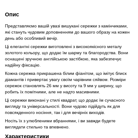
Опис
Представляємо вашій увазі вишукані сережки з камінчиками,
які стануть чудовим доповненням до вашого образу на кожен
день або особливий вечір.
Ці елегантні сережки виготовлені з високоякісного металу
золотого кольору, що додає їм шарму та благородства. Вони
оснащені зручною англійською застібкою, яка забезпечує
надійну фіксацію.
Кожна сережка прикрашена білим фіанітом, що імітує блиск
діамантів і привертає увагу своїм чарівним сяйвом. Розміри
сережок становлять 26 мм у висоту та 9 мм у ширину, що
робить їх помітними, але не надто масивними.
Ці сережки виконані у стилі квадрат, що додає їм сучасного
вигляду та універсальності. Вони чудово підійдуть як для
повсякденного носіння, так і для вечірніх виходів.
Носіть їх з улюбленими вбраннями, і ви завжди будете
виглядати стильно та впевнено.
Характеристики