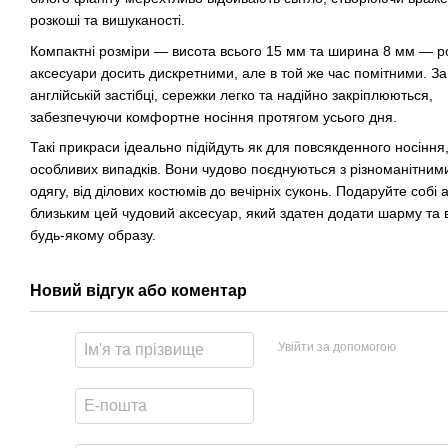
розкоші та вишуканості.
Компактні розміри — висота всього 15 мм та ширина 8 мм — ро
аксесуари досить дискретними, але в той же час помітними. З
англійській застібці, сережки легко та надійно закріплюються,
забезпечуючи комфортне носіння протягом усього дня.
Такі прикраси ідеально підійдуть як для повсякденного носіння,
особливих випадків. Вони чудово поєднуються з різноманітним
одягу, від ділових костюмів до вечірніх суконь. Подаруйте собі 
близьким цей чудовий аксесуар, який здатен додати шарму та 
будь-якому образу.
Новий відгук або коментар
Увійти за допомогою