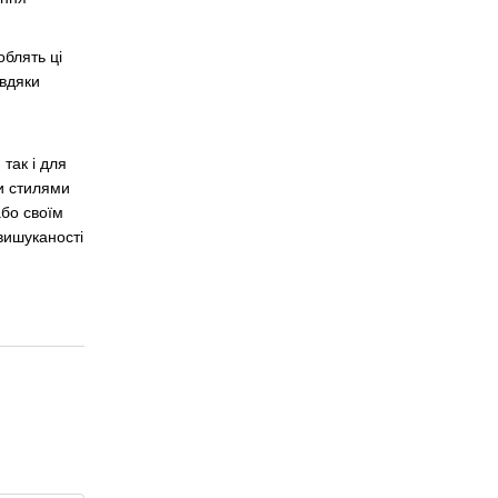
блять ці
авдяки
 так і для
и стилями
або своїм
вишуканості