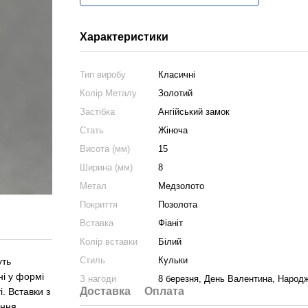
Характеристики
Тип виробу
Класичні
Колір Металу
Золотий
Застібка
Ангійський замок
Стать
Жіноча
Висота (мм)
15
Ширина (мм)
8
Метал
Медзолото
Покриття
Позолота
Вставка
Фіаніт
Колір вставки
Білий
Стиль
Кульки
уть
ні у формі
З нагоди
8 березня, День Валентина, Народ
Доставка
Оплата
. Вставки з
ення