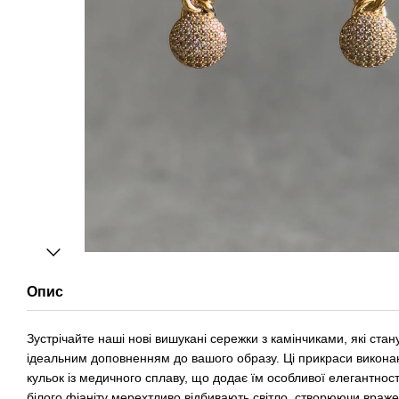
Опис
Зустрічайте наші нові вишукані сережки з камінчиками, які стан
ідеальним доповненням до вашого образу. Ці прикраси викона
кульок із медичного сплаву, що додає їм особливої елегантності
білого фіаніту мерехтливо відбивають світло, створюючи враж