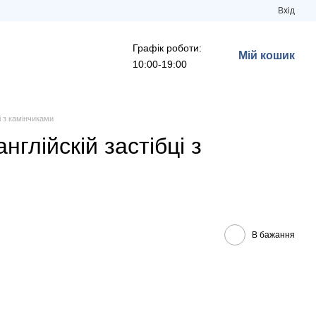
Вхід
Графік роботи:
Мій кошик
10:00-19:00
і з камінчиками
глійскій застібці з
В бажання