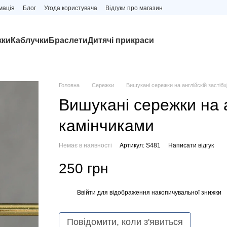
мація
Блог
Угода користувача
Відгуки про магазин
жки
Каблучки
Браслети
Дитячі прикраси
Головна
Сережки
Вишукані сережки на англійскій застібц
Вишукані сережки на ан
камінчиками
Немає в наявності
Артикул: S481
Написати відгук
250 грн
Ввійти
для відображення накопичувальної знижки
%
Повідомити, коли з'явиться