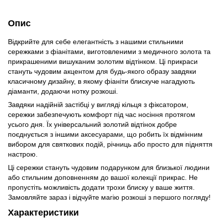
Опис
Відкрийте для себе елегантність з нашими стильними
сережками з фіанітами, виготовленими з медичного золота та
прикрашеними вишуканим золотим відтінком. Ці прикраси
стануть чудовим акцентом для будь-якого образу завдяки
класичному дизайну, в якому фіаніти блискуче нагадують
діаманти, додаючи нотку розкоші.
Завдяки надійній застібці у вигляді кільця з фіксатором,
сережки забезпечують комфорт під час носіння протягом
усього дня. Їх універсальний золотий відтінок добре
поєднується з іншими аксесуарами, що робить їх відмінним
вибором для святкових подій, річниць або просто для підняття
настрою.
Ці сережки стануть чудовим подарунком для близької людини
або стильним доповненням до вашої колекції прикрас. Не
пропустіть можливість додати трохи блиску у ваше життя.
Замовляйте зараз і відчуйте магію розкоші з першого погляду!
Характеристики