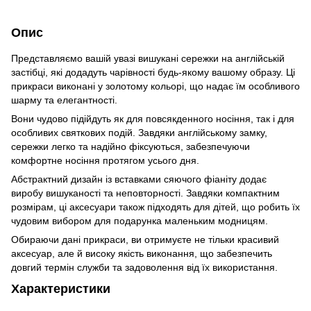
Опис
Представляємо вашій увазі вишукані сережки на англійській
застібці, які додадуть чарівності будь-якому вашому образу. Ці
прикраси виконані у золотому кольорі, що надає їм особливого
шарму та елегантності.
Вони чудово підійдуть як для повсякденного носіння, так і для
особливих святкових подій. Завдяки англійському замку,
сережки легко та надійно фіксуються, забезпечуючи
комфортне носіння протягом усього дня.
Абстрактний дизайн із вставками сяючого фіаніту додає
виробу вишуканості та неповторності. Завдяки компактним
розмірам, ці аксесуари також підходять для дітей, що робить їх
чудовим вибором для подарунка маленьким модницям.
Обираючи дані прикраси, ви отримуєте не тільки красивий
аксесуар, але й високу якість виконання, що забезпечить
довгий термін служби та задоволення від їх використання.
Характеристики