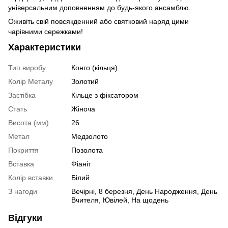
універсальним доповненням до будь-якого ансамблю.
Оживіть свій повсякденний або святковий наряд цими
чарівними сережками!
Характеристики
Тип виробу
Конго (кільця)
Колір Металу
Золотий
Застібка
Кільце з фіксатором
Стать
Жіноча
Висота (мм)
26
Метал
Медзолото
Покриття
Позолота
Вставка
Фіаніт
Колір вставки
Білий
З нагоди
Вечірні, 8 березня, День Народження, День
Вчителя, Ювілей, На щодень
Відгуки