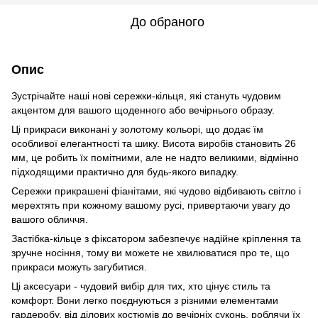
До обраного
Опис
Зустрічайте наші нові сережки-кільця, які стануть чудовим
акцентом для вашого щоденного або вечірнього образу.
Ці прикраси виконані у золотому кольорі, що додає їм
особливої елегантності та шику. Висота виробів становить 26
мм, це робить їх помітними, але не надто великими, відмінно
підходящими практично для будь-якого випадку.
Сережки прикрашені фіанітами, які чудово відбивають світло і
мерехтять при кожному вашому русі, привертаючи увагу до
вашого обличчя.
Застібка-кільце з фіксатором забезпечує надійне кріплення та
зручне носіння, тому ви можете не хвилюватися про те, що
прикраси можуть загубитися.
Ці аксесуари - чудовий вибір для тих, хто цінує стиль та
комфорт. Вони легко поєднуються з різними елементами
гардеробу, від ділових костюмів до вечірніх суконь, роблячи їх