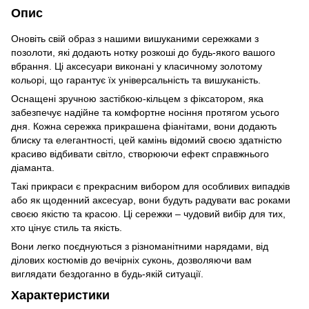
Опис
Оновіть свій образ з нашими вишуканими сережками з
позолоти, які додають нотку розкоші до будь-якого вашого
вбрання. Ці аксесуари виконані у класичному золотому
кольорі, що гарантує їх універсальність та вишуканість.
Оснащені зручною застібкою-кільцем з фіксатором, яка
забезпечує надійне та комфортне носіння протягом усього
дня. Кожна сережка прикрашена фіанітами, вони додають
блиску та елегантності, цей камінь відомий своєю здатністю
красиво відбивати світло, створюючи ефект справжнього
діаманта.
Такі прикраси є прекрасним вибором для особливих випадків
або як щоденний аксесуар, вони будуть радувати вас роками
своєю якістю та красою. Ці сережки – чудовий вибір для тих,
хто цінує стиль та якість.
Вони легко поєднуються з різноманітними нарядами, від
ділових костюмів до вечірніх суконь, дозволяючи вам
виглядати бездоганно в будь-якій ситуації.
Характеристики