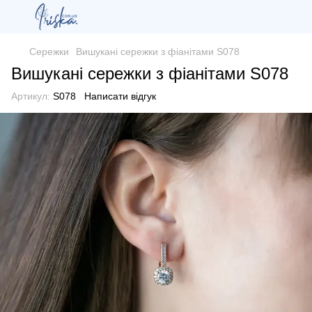
Сережки
Вишукані сережки з фіанітами S078
Вишукані сережки з фіанітами S078
Артикул:
S078
Написати відгук