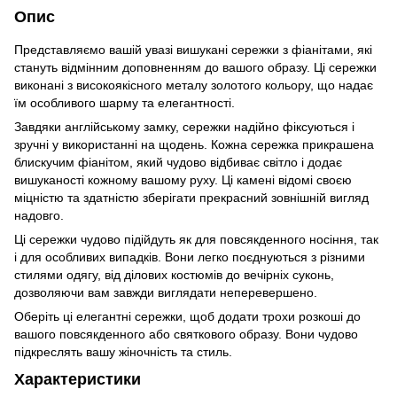
Опис
Представляємо вашій увазі вишукані сережки з фіанітами, які
стануть відмінним доповненням до вашого образу. Ці сережки
виконані з високоякісного металу золотого кольору, що надає
їм особливого шарму та елегантності.
Завдяки англійському замку, сережки надійно фіксуються і
зручні у використанні на щодень. Кожна сережка прикрашена
блискучим фіанітом, який чудово відбиває світло і додає
вишуканості кожному вашому руху. Ці камені відомі своєю
міцністю та здатністю зберігати прекрасний зовнішній вигляд
надовго.
Ці сережки чудово підійдуть як для повсякденного носіння, так
і для особливих випадків. Вони легко поєднуються з різними
стилями одягу, від ділових костюмів до вечірніх суконь,
дозволяючи вам завжди виглядати неперевершено.
Оберіть ці елегантні сережки, щоб додати трохи розкоші до
вашого повсякденного або святкового образу. Вони чудово
підкреслять вашу жіночність та стиль.
Характеристики