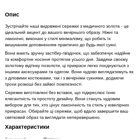
Опис
Зустрічайте наші видовжені сережки з медичного золота - це
ідеальний акцент до вашого вечірнього образу. Ніжні та
лаконічні, виконані у стилі мінімалізму, що робить їх
вишуканим доповненням практично до будь-якої сукні.
Вони мають зручну застібку-гвіздочок, що забезпечує надійне
та комфортне носіння протягом усього дня. Завдяки своєму
золотому відтінку позолоти, ці прикраси легко поєднуються з
іншими аксесуарами та одягом. Вони чудово виглядатимуть як
з діловими костюмами, так і з вечірніми сукнями, додаючи
трохи розкоші без зайвої помпезності.
Сережки виготовлені без вставок, що підкреслює їхню
елегантність та простоту дизайну. Вони стануть чудовим
вибором для тих, хто цінує лаконічність та стиль у ювелірних
прикрасах. Обирайте ці сережки, щоб вдало завершити ваш
святковий образ та виглядати неперевершено.
Характеристики