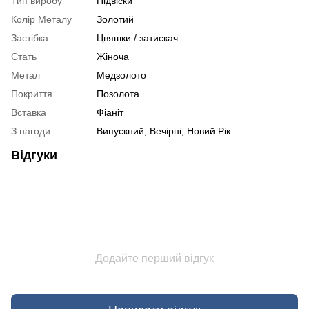
Тип виробу
Підвіски
Колір Металу
Золотий
Застібка
Цвяшки / затискач
Стать
Жіноча
Метал
Медзолото
Покриття
Позолота
Вставка
Фіаніт
З нагоди
Випускний, Вечірні, Новий Рік
Відгуки
Додайте перший відгук