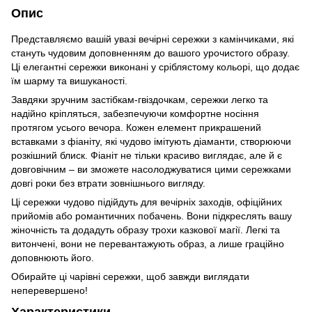
Опис
Представляємо вашій увазі вечірні сережки з камінчиками, які
стануть чудовим доповненням до вашого урочистого образу.
Ці елегантні сережки виконані у сріблястому кольорі, що додає
їм шарму та вишуканості.
Завдяки зручним застібкам-гвіздочкам, сережки легко та
надійно кріпляться, забезпечуючи комфортне носіння
протягом усього вечора. Кожен елемент прикрашений
вставками з фіаніту, які чудово імітують діаманти, створюючи
розкішний блиск. Фіаніт не тільки красиво виглядає, але й є
довговічним – ви зможете насолоджуватися цими сережками
довгі роки без втрати зовнішнього вигляду.
Ці сережки чудово підійдуть для вечірніх заходів, офіційних
прийомів або романтичних побачень. Вони підкреслять вашу
жіночність та додадуть образу трохи казкової магії. Легкі та
витончені, вони не перевантажують образ, а лише граційно
доповнюють його.
Обирайте ці чарівні сережки, щоб завжди виглядати
неперевершено!