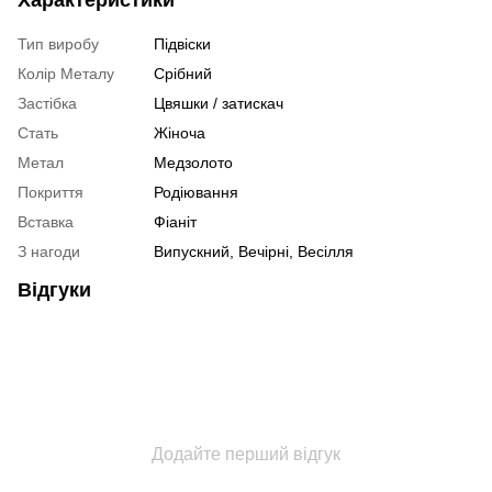
Характеристики
Тип виробу
Підвіски
Колір Металу
Срібний
Застібка
Цвяшки / затискач
Стать
Жіноча
Метал
Медзолото
Покриття
Родіювання
Вставка
Фіаніт
З нагоди
Випускний, Вечірні, Весілля
Відгуки
Додайте перший відгук