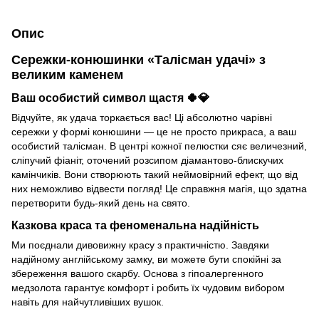
Опис
Сережки-конюшинки «Талісман удачі» з
великим каменем
Ваш особистий символ щастя 🍀💎
Відчуйте, як удача торкається вас! Ці абсолютно чарівні
сережки у формі конюшини — це не просто прикраса, а ваш
особистий талісман. В центрі кожної пелюстки сяє величезний,
сліпучий фіаніт, оточений розсипом діамантово-блискучих
камінчиків. Вони створюють такий неймовірний ефект, що від
них неможливо відвести погляд! Це справжня магія, що здатна
перетворити будь-який день на свято.
Казкова краса та феноменальна надійність
Ми поєднали дивовижну красу з практичністю. Завдяки
надійному англійському замку, ви можете бути спокійні за
збереження вашого скарбу. Основа з гіпоалергенного
медзолота гарантує комфорт і робить їх чудовим вибором
навіть для найчутливіших вушок.