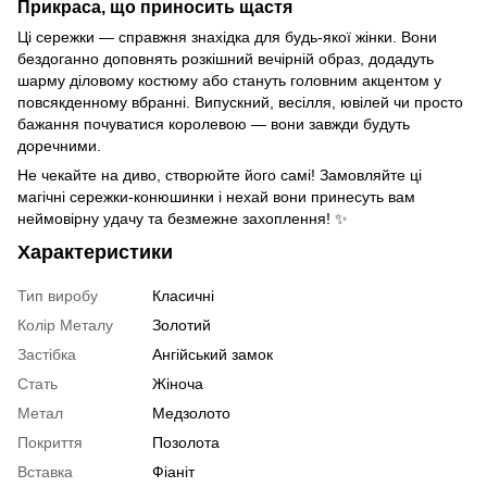
Прикраса, що приносить щастя
Ці сережки — справжня знахідка для будь-якої жінки. Вони
бездоганно доповнять розкішний вечірній образ, додадуть
шарму діловому костюму або стануть головним акцентом у
повсякденному вбранні. Випускний, весілля, ювілей чи просто
бажання почуватися королевою — вони завжди будуть
доречними.
Не чекайте на диво, створюйте його самі! Замовляйте ці
магічні сережки-конюшинки і нехай вони принесуть вам
неймовірну удачу та безмежне захоплення! ✨
Характеристики
Тип виробу
Класичні
Колір Металу
Золотий
Застібка
Ангійський замок
Стать
Жіноча
Метал
Медзолото
Покриття
Позолота
Вставка
Фіаніт