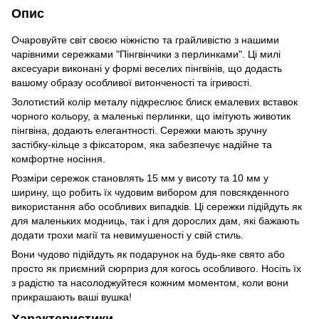
Опис
Очаровуйте світ своєю ніжністю та грайливістю з нашими
чарівними сережками "Пінгвінчики з перлинками". Ці милі
аксесуари виконані у формі веселих пінгвінів, що додасть
вашому образу особливої витонченості та ігривості.
Золотистий колір металу підкреслює блиск емалевих вставок
чорного кольору, а маленькі перлинки, що імітують животик
пінгвіна, додають елегантності. Сережки мають зручну
застібку-кільце з фіксатором, яка забезпечує надійне та
комфортне носіння.
Розміри сережок становлять 15 мм у висоту та 10 мм у
ширину, що робить їх чудовим вибором для повсякденного
використання або особливих випадків. Ці сережки підійдуть як
для маленьких модниць, так і для дорослих дам, які бажають
додати трохи магії та невимушеності у свій стиль.
Вони чудово підійдуть як подарунок на будь-яке свято або
просто як приємний сюрприз для когось особливого. Носіть їх
з радістю та насолоджуйтеся кожним моментом, коли вони
прикрашають ваші вушка!