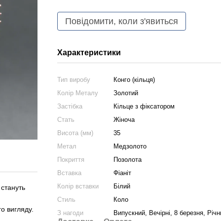
Повідомити, коли з'явиться
Характеристики
Тип виробу
Конго (кільця)
Колір Металу
Золотий
Застібка
Кільце з фіксатором
Стать
Жіноча
Висота (мм)
35
Метал
Медзолото
Покриття
Позолота
Вставка
Фіаніт
Колір вставки
Білий
 стануть
Стиль
Коло
о вигляду.
З нагоди
Випускний, Вечірні, 8 березня, Рі