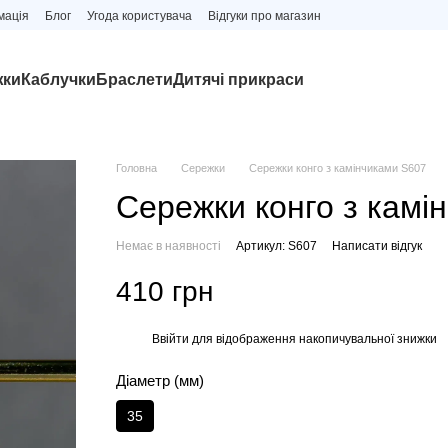
мація
Блог
Угода користувача
Відгуки про магазин
жки
Каблучки
Браслети
Дитячі прикраси
Головна
Сережки
Сережки конго з камінчиками S607
Сережки конго з камі
Немає в наявності
Артикул: S607
Написати відгук
410 грн
Ввійти
для відображення накопичувальної знижки
%
Діаметр (мм)
35