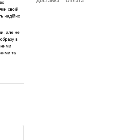
Доставка
Оплата
иво
яки своїй
ть надійно
ми, але не
 образу в
ізними
ьними та