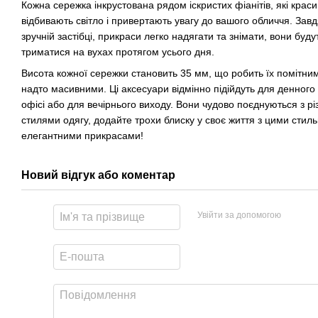
Кожна сережка інкрустована рядом іскристих фіанітів, які крас
відбивають світло і привертають увагу до вашого обличчя. Завд
зручній застібці, прикраси легко надягати та знімати, вони буду
триматися на вухах протягом усього дня.
Висота кожної сережки становить 35 мм, що робить їх помітни
надто масивними. Ці аксесуари відмінно підійдуть для денного
офісі або для вечірнього виходу. Вони чудово поєднуються з р
стилями одягу, додайте трохи блиску у своє життя з цими стил
елегантними прикрасами!
Новий відгук або коментар
Увійти за допомогою