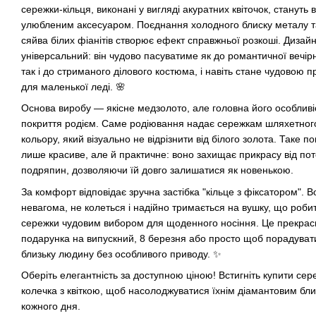
сережки-кільця, виконані у вигляді акуратних квіточок, стануть
улюбленим аксесуаром. Поєднання холодного блиску металу та
сяйва білих фіанітів створює ефект справжньої розкоші. Дизай
універсальний: він чудово пасуватиме як до романтичної вечірн
так і до стриманого ділового костюма, і навіть стане чудовою 
для маленької леді. 🌸
Основа виробу — якісне медзолото, але головна його особлив
покриття родієм. Саме родіювання надає сережкам шляхетного
кольору, який візуально не відрізнити від білого золота. Таке п
лише красиве, але й практичне: воно захищає прикрасу від по
подряпин, дозволяючи їй довго залишатися як новенькою.
За комфорт відповідає зручна застібка "кільце з фіксатором". 
невагома, не колеться і надійно тримається на вушку, що робит
сережки чудовим вибором для щоденного носіння. Це прекрас
подарунка на випускний, 8 березня або просто щоб порадуват
близьку людину без особливого приводу. ✨
Оберіть елегантність за доступною ціною! Встигніть купити сер
колечка з квіткою, щоб насолоджуватися їхнім діамантовим бл
кожного дня.