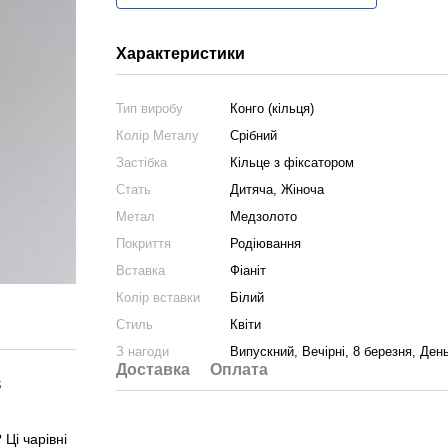
Характеристики
Тип виробу
Конго (кільця)
Колір Металу
Срібний
Застібка
Кільце з фіксатором
Стать
Дитяча
,
Жіноча
Метал
Медзолото
Покриття
Родіювання
Вставка
Фіаніт
Колір вставки
Білий
Стиль
Квіти
З нагоди
Випускний, Вечірні, 8 березня, Де
Доставка
Оплата
з
 Ці чарівні