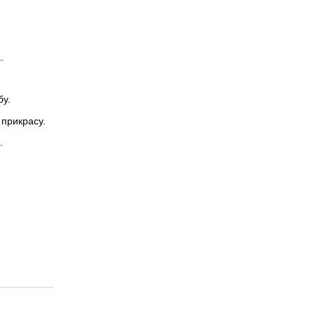
.
бу.
 прикрасу.
.