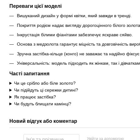
Переваги цієї моделі
Вишуканий дизайн у формі квітки, який завжди в тренді.
Покриття родієм надає вигляду дорогоцінного білого золота
Інкрустація білими фіанітами забезпечує яскраве сяйво.
Основа з медзолота гарантує міцність та довговічність виро
Зручна застібка-кільце (конго) не заважає та надійно фіксує
Універсальність: модель підходить як жінкам, так і дівчаткам
Часті запитання
Чи це срібло або біле золото?
Чи підійдуть ці сережки дитині?
Як працює застібка?
Чи будуть блищати камінці?
Новий відгук або коментар
Увійти за допомогою