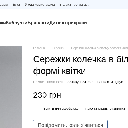
мація
Блог
Угода користувача
Відгуки про магазин
жки
Каблучки
Браслети
Дитячі прикраси
Головна
Сережки
Сережки колечка в білому золоті з кам
Сережки колечка в біл
формі квітки
Немає в наявності
Артикул: S1039
Написати відгук
230 грн
Ввійти
для відображення накопичувальної знижки
%
Повідомити, коли з'явиться