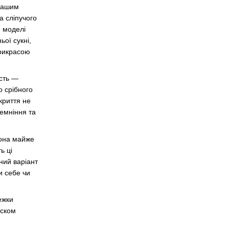
 вашим
 сліпучого
н моделі
ьої сукні,
прикрасою
ість —
 срібного
окриття не
темніння та
Вона майже
ь ці
ний варіант
и себе чи
ежки
иском