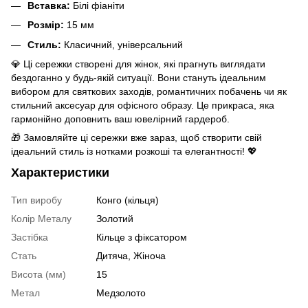
Вставка:
Білі фіаніти
Розмір:
15 мм
Стиль:
Класичний, універсальний
💎 Ці сережки створені для жінок, які прагнуть виглядати
бездоганно у будь-якій ситуації. Вони стануть ідеальним
вибором для святкових заходів, романтичних побачень чи як
стильний аксесуар для офісного образу. Це прикраса, яка
гармонійно доповнить ваш ювелірний гардероб.
🎁 Замовляйте ці сережки вже зараз, щоб створити свій
ідеальний стиль із нотками розкоші та елегантності! 💖
Характеристики
Тип виробу
Конго (кільця)
Колір Металу
Золотий
Застібка
Кільце з фіксатором
Стать
Дитяча
,
Жіноча
Висота (мм)
15
Метал
Медзолото