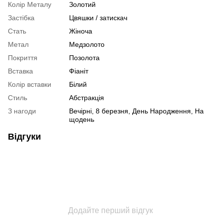
Колір Металу
Золотий
Застібка
Цвяшки / затискач
Стать
Жіноча
Метал
Медзолото
Покриття
Позолота
Вставка
Фіаніт
Колір вставки
Білий
Стиль
Абстракція
З нагоди
Вечірні, 8 березня, День Народження, На
щодень
Відгуки
Додайте перший відгук