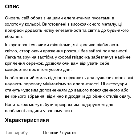
Опис
Оновіть свій образ з нашими елегантними пусетами в
золотому кольорі. Виготовлені з високоякісного металу, ці
прикраси додають нотку елегантності та світла до будь-якого
вбрання.
Інкрустовані сяючими фіанітами, які красиво відбивають
світло, створюючи враження розкоші без зайвої помпезності.
Легка та зручна застібка у формі гвіздочка забезпечує надійне
кріплення сережок, дозволяючи вам відчувати себе
комфортно протягом усього дня.
Їх абстрактний стиль відмінно підходить для сучасних жінок, які
надають перевагу мінімалізму та елегантності. Ці аксесуари
стануть чудовим доповненням до вашого повсякденного або
вечірнього вбрання, відмінно підходячи до різних стилів одягу.
Вони також можуть бути прекрасним подарунком для
особливої людини у вашому житті.
Характеристики
Тип виробу
Цвяшки / пусети