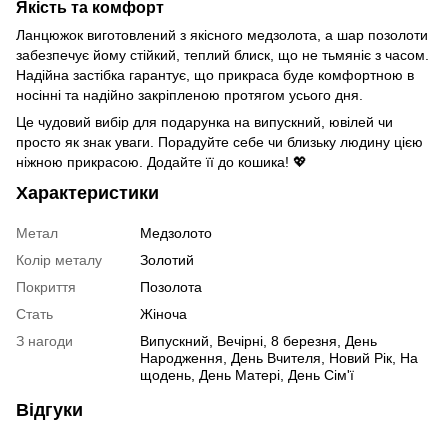
Якість та комфорт
Ланцюжок виготовлений з якісного медзолота, а шар позолоти
забезпечує йому стійкий, теплий блиск, що не тьмяніє з часом.
Надійна застібка гарантує, що прикраса буде комфортною в
носінні та надійно закріпленою протягом усього дня.
Це чудовий вибір для подарунка на випускний, ювілей чи
просто як знак уваги. Порадуйте себе чи близьку людину цією
ніжною прикрасою. Додайте її до кошика! 💖
Характеристики
Метал
Медзолото
Колір металу
Золотий
Покриття
Позолота
Стать
Жіноча
З нагоди
Випускний, Вечірні, 8 березня, День
Народження, День Вчителя, Новий Рік, На
щодень, День Матері, День Сім'ї
Відгуки