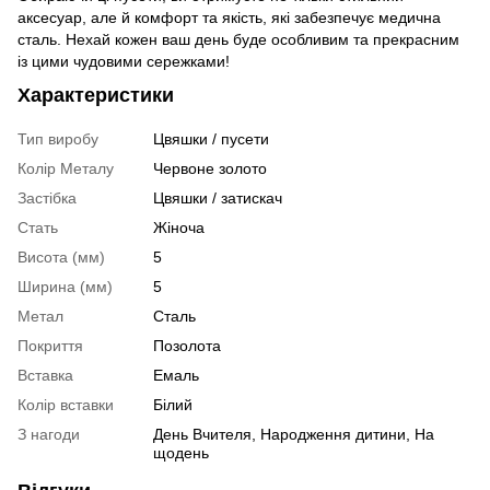
аксесуар, але й комфорт та якість, які забезпечує медична
сталь. Нехай кожен ваш день буде особливим та прекрасним
із цими чудовими сережками!
Характеристики
Тип виробу
Цвяшки / пусети
Колір Металу
Червоне золото
Застібка
Цвяшки / затискач
Стать
Жіноча
Висота (мм)
5
Ширина (мм)
5
Метал
Сталь
Покриття
Позолота
Вставка
Емаль
Колір вставки
Білий
З нагоди
День Вчителя, Народження дитини, На
щодень