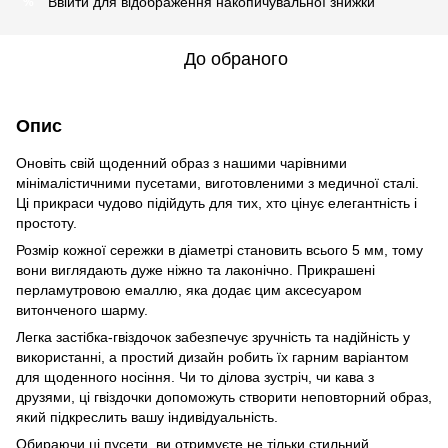
Ввійти
для відображення накопичувальної знижки
%
До обраного
Опис
Оновіть свій щоденний образ з нашими чарівними
мінімалістичними пусетами, виготовленими з медичної сталі.
Ці прикраси чудово підійдуть для тих, хто цінує елегантність і
простоту.
Розмір кожної сережки в діаметрі становить всього 5 мм, тому
вони виглядають дуже ніжно та лаконічно. Прикрашені
перламутровою емаллю, яка додає цим аксесуаром
витонченого шарму.
Легка застібка-гвіздочок забезпечує зручність та надійність у
використанні, а простий дизайн робить їх гарним варіантом
для щоденного носіння. Чи то ділова зустріч, чи кава з
друзями, ці гвіздочки допоможуть створити неповторний образ,
який підкреслить вашу індивідуальність.
Обираючи ці пусети, ви отримуєте не тільки стильний