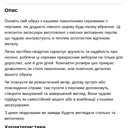
Опис
Оновіть свій образ з нашими лаконічними сережками з
перлами, які додають ніжного шарму будь-якому вбранню. Ці
елегантні аксесуари виготовлені з якісних імітованих перлів,
що чудово контрастують із теплим золотистим відтінком
металу.
Легка застібка-гвіздочок гарантує зручність та надійність при
носінні, роблячи ці сережки прекрасним вибором не тільки для
дорослих, але й для дітей. Компактні розміри цих прикрас
дозволяють їм стати лаконічною, але помітною деталлю
вашого образу.
Чи плануєте ви романтичний вечір, ділову зустріч або
повсякденні справи, такі пусети з перлами допоможуть
створити вишуканий та завершений вигляд. Вони чудово
підійдуть як самостійний акцент або в комбінації з іншими
аксесуарами.
З цими гвіздочками ви завжди будете виглядати стильно та
витончено.
Характеристики