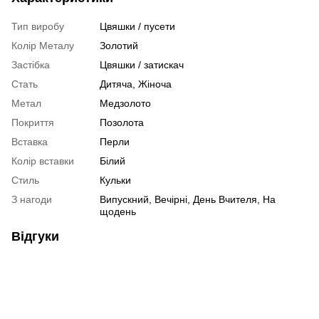
Тип виробу
Цвяшки / пусети
Колір Металу
Золотий
Застібка
Цвяшки / затискач
Стать
Дитяча
,
Жіноча
Метал
Медзолото
Покриття
Позолота
Вставка
Перли
Колір вставки
Білий
Стиль
Кульки
З нагоди
Випускний, Вечірні, День Вчителя, На
щодень
Відгуки