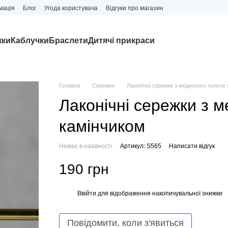
мація
Блог
Угода користувача
Відгуки про магазин
жки
Каблучки
Браслети
Дитячі прикраси
Головна
Сережки
Лаконічні сережки з медичного золота 
Лаконічні сережки з м
камінчиком
Немає в наявності
Артикул: S565
Написати відгук
190 грн
Ввійти
для відображення накопичувальної знижки
%
Повідомити, коли з'явиться