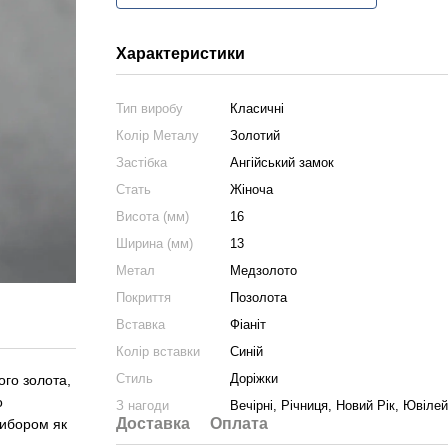
Характеристики
Тип виробу
Класичні
Колір Металу
Золотий
Застібка
Ангійський замок
Стать
Жіноча
Висота (мм)
16
Ширина (мм)
13
Метал
Медзолото
Покриття
Позолота
Вставка
Фіаніт
Колір вставки
Синій
Стиль
Доріжки
ого золота,
о
З нагоди
Вечірні, Річниця, Новий Рік, Ювіле
Доставка
Оплата
вибором як