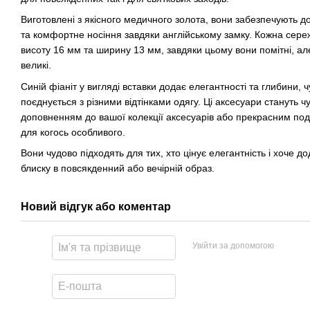
Виготовлені з якісного медичного золота, вони забезпечують до
та комфортне носіння завдяки англійському замку. Кожна сере
висоту 16 мм та ширину 13 мм, завдяки цьому вони помітні, ал
великі.
Синій фіаніт у вигляді вставки додає елегантності та глибини, 
поєднується з різними відтінками одягу. Ці аксесуари стануть 
доповненням до вашої колекції аксесуарів або прекрасним по
для когось особливого.
Вони чудово підходять для тих, хто цінує елегантність і хоче д
блиску в повсякденний або вечірній образ.
Новий відгук або коментар
Увійти за допомогою