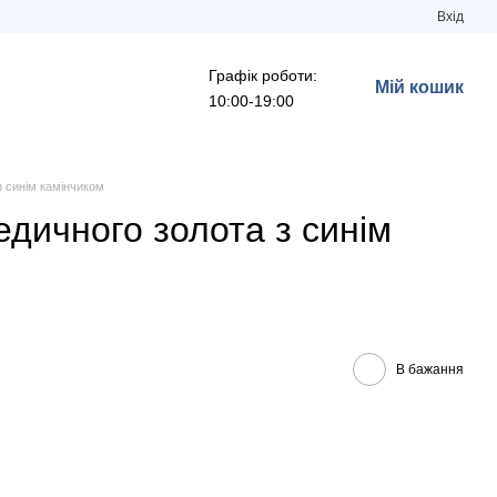
Вхід
Графік роботи:
Мій кошик
10:00-19:00
з синім камінчиком
едичного золота з синім
В бажання