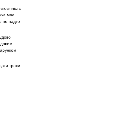
вговічність
жка має
е не надто
чудово
чудовим
дарунком
одати трохи