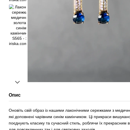
Опис
Оновіть свій образ із нашими лаконічними сережками з медичн
які доповнені чарівним синім камінчиком. Ці прикраси вишукан
поєднують класику та сучасний стиль, роблячи їх прекрасним 
для повсякденних так і для святкових заходів.