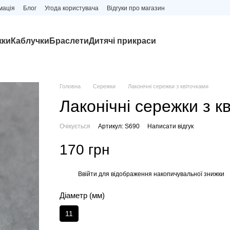
мація
Блог
Угода користувача
Відгуки про магазин
жки
Каблучки
Браслети
Дитячі прикраси
Головна
Сережки
Лаконічні сережки з квіточками
Лаконічні сережки з к
Очікується
Артикул: S690
Написати відгук
170 грн
Ввійти
для відображення накопичувальної знижки
%
Діаметр (мм)
11