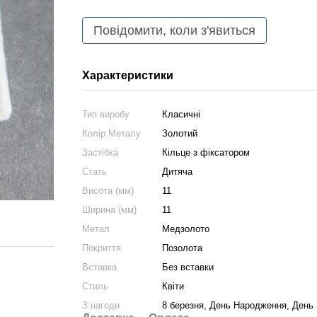
Повідомити, коли з'явиться
Характеристики
Тип виробу
Класичні
Колір Металу
Золотий
Застібка
Кільце з фіксатором
Стать
Дитяча
Висота (мм)
11
Ширина (мм)
11
Метал
Медзолото
Покриття
Позолота
Вставка
Без вставки
Стиль
Квіти
З нагоди
8 березня, День Народження, День