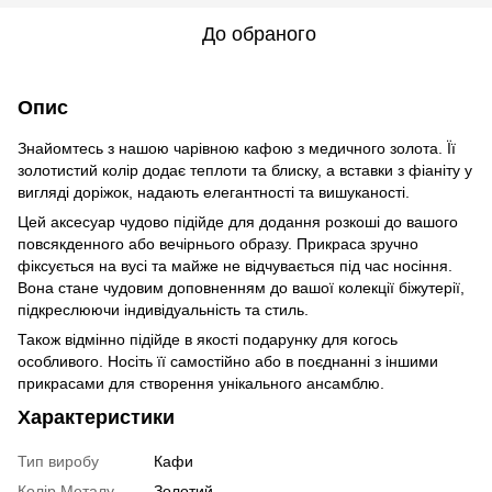
До обраного
Опис
Знайомтесь з нашою чарівною кафою з медичного золота. Її
золотистий колір додає теплоти та блиску, а вставки з фіаніту у
вигляді доріжок, надають елегантності та вишуканості.
Цей аксесуар чудово підійде для додання розкоші до вашого
повсякденного або вечірнього образу. Прикраса зручно
фіксується на вусі та майже не відчувається під час носіння.
Вона стане чудовим доповненням до вашої колекції біжутерії,
підкреслюючи індивідуальність та стиль.
Також відмінно підійде в якості подарунку для когось
особливого. Носіть її самостійно або в поєднанні з іншими
прикрасами для створення унікального ансамблю.
Характеристики
Тип виробу
Кафи
Колір Металу
Золотий