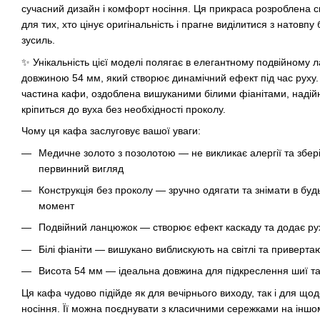
сучасний дизайн і комфорт носіння. Ця прикраса розроблена 
для тих, хто цінує оригінальність і прагне виділитися з натовпу
зусиль.
✨ Унікальність цієї моделі полягає в елегантному подвійному 
довжиною 54 мм, який створює динамічний ефект під час руху
частина кафи, оздоблена вишуканими білими фіанітами, надій
кріпиться до вуха без необхідності проколу.
Чому ця кафа заслуговує вашої уваги:
Медичне золото з позолотою — не викликає алергії та збер
первинний вигляд
Конструкція без проколу — зручно одягати та знімати в буд
момент
Подвійний ланцюжок — створює ефект каскаду та додає ру
Білі фіаніти — вишукано виблискують на світлі та приверта
Висота 54 мм — ідеальна довжина для підкреслення шиї т
Ця кафа чудово підійде як для вечірнього виходу, так і для що
носіння. Її можна поєднувати з класичними сережками на іншом