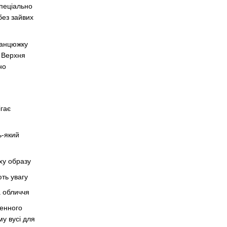
спеціально
 без зайвих
ланцюжку
. Верхня
но
ігає
ь-який
ху образу
ють увагу
а обличчя
денного
у вусі для