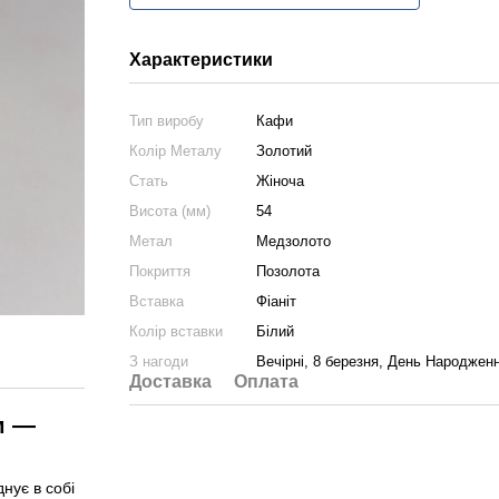
Характеристики
Тип виробу
Кафи
Колір Металу
Золотий
Стать
Жіноча
Висота (мм)
54
Метал
Медзолото
Покриття
Позолота
Вставка
Фіаніт
Колір вставки
Білий
З нагоди
Вечірні, 8 березня, День Народжен
Доставка
Оплата
м —
нує в собі