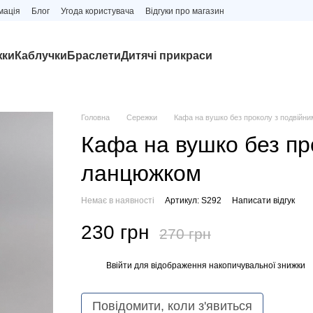
мація
Блог
Угода користувача
Відгуки про магазин
жки
Каблучки
Браслети
Дитячі прикраси
Головна
Сережки
Кафа на вушко без проколу з подвійн
Кафа на вушко без пр
ланцюжком
Немає в наявності
Артикул: S292
Написати відгук
230 грн
270 грн
Ввійти
для відображення накопичувальної знижки
%
Повідомити, коли з'явиться