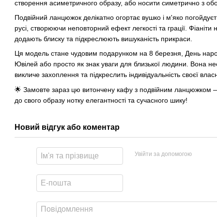
створення асиметричного образу, або носити симетрично з обо
Подвійний ланцюжок делікатно огортає вушко і м'яко погойдує
русі, створюючи неповторний ефект легкості та грації. Фіаніти 
додають блиску та підкреслюють вишуканість прикраси.
Ця модель стане чудовим подарунком на 8 березня, День нар
Ювілей або просто як знак уваги для близької людини. Вона н
викличе захоплення та підкреслить індивідуальність своєї власн
🌟 Замовте зараз цю витончену кафу з подвійним ланцюжком 
до свого образу нотку елегантності та сучасного шику!
Новий відгук або коментар
Увійти за допомогою