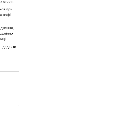
х сторін.
ться при
на кафі
одження,
еодмінно
иці.
— додайте