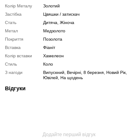
Колір Металу
Золотий
Застібка
Цвяшки / затискач
Стать
Дитяча
,
Жіноча
Метал
Медзолото
Покриття
Позолота
Вставка
Фіаніт
Колір вставки
Хамелеон
Стиль
Коло
З нагоди
Випускний, Вечірні, 8 березня, Новий Рік,
Ювілей, На щодень
Відгуки
Додайте перший відгук