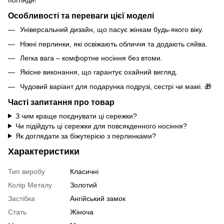
погляди!
Особливості та переваги цієї моделі
Універсальний дизайн, що пасує жінкам будь-якого віку.
Ніжні перлинки, які освіжають обличчя та додають сяйва.
Легка вага – комфортне носіння без втоми.
Якісне виконання, що гарантує охайний вигляд.
Чудовий варіант для подарунка подрузі, сестрі чи мамі. 🎁
Часті запитання про товар
З чим краще поєднувати ці сережки?
Чи підійдуть ці сережки для повсякденного носіння?
Як доглядати за біжутерією з перлинками?
Характеристики
Тип виробу
Класичні
Колір Металу
Золотий
Застібка
Ангійський замок
Стать
Жіноча