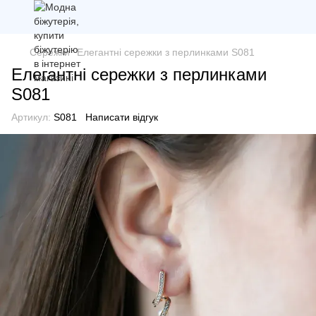
Сережки
Елегантні сережки з перлинками S081
Елегантні сережки з перлинками
S081
Артикул:
S081
Написати відгук