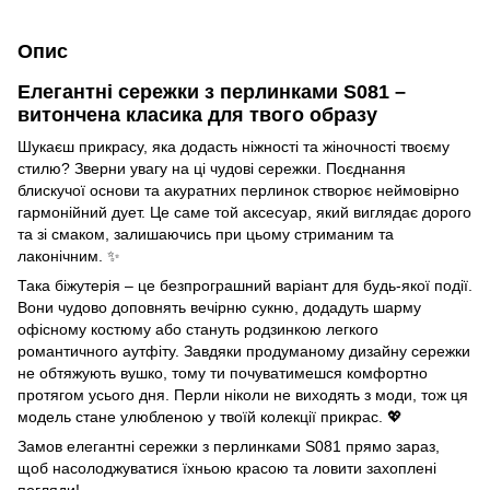
Опис
Елегантні сережки з перлинками S081 –
витончена класика для твого образу
Шукаєш прикрасу, яка додасть ніжності та жіночності твоєму
стилю? Зверни увагу на ці чудові сережки. Поєднання
блискучої основи та акуратних перлинок створює неймовірно
гармонійний дует. Це саме той аксесуар, який виглядає дорого
та зі смаком, залишаючись при цьому стриманим та
лаконічним. ✨
Така біжутерія – це безпрограшний варіант для будь-якої події.
Вони чудово доповнять вечірню сукню, додадуть шарму
офісному костюму або стануть родзинкою легкого
романтичного аутфіту. Завдяки продуманому дизайну сережки
не обтяжують вушко, тому ти почуватимешся комфортно
протягом усього дня. Перли ніколи не виходять з моди, тож ця
модель стане улюбленою у твоїй колекції прикрас. 💖
Замов елегантні сережки з перлинками S081 прямо зараз,
щоб насолоджуватися їхньою красою та ловити захоплені