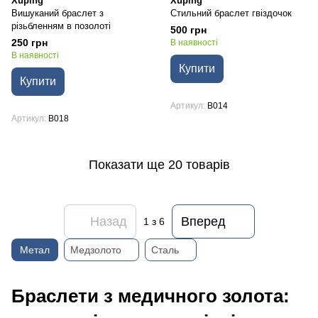
Xuping
Xuping
Вишуканий браслет з
Стильний браслет гвіздочок
різьбленням в позолоті
500 грн
250 грн
В наявності
В наявності
Купити
Купити
Артикул
B014
Артикул
B018
Показати ще 20 товарів
Назад
Вперед
1
з 6
Метал
Медзолото
Сталь
Браслети з медичного золота: