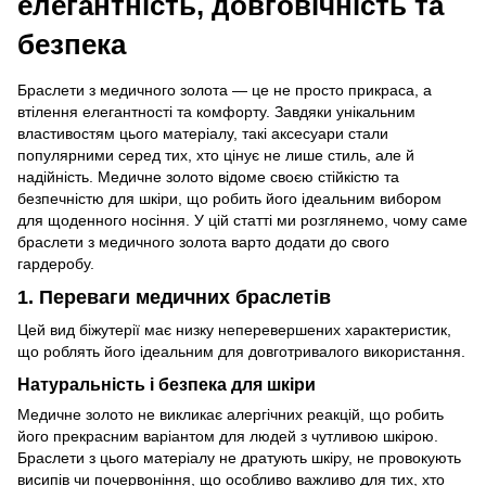
елегантність, довговічність та
безпека
Браслети з медичного золота — це не просто прикраса, а
втілення елегантності та комфорту. Завдяки унікальним
властивостям цього матеріалу, такі аксесуари стали
популярними серед тих, хто цінує не лише стиль, але й
надійність. Медичне золото відоме своєю стійкістю та
безпечністю для шкіри, що робить його ідеальним вибором
для щоденного носіння. У цій статті ми розглянемо, чому саме
браслети з медичного золота варто додати до свого
гардеробу.
1. Переваги медичних браслетів
Цей вид біжутерії має низку неперевершених характеристик,
що роблять його ідеальним для довготривалого використання.
Натуральність і безпека для шкіри
Медичне золото не викликає алергічних реакцій, що робить
його прекрасним варіантом для людей з чутливою шкірою.
Браслети з цього матеріалу не дратують шкіру, не провокують
висипів чи почервоніння, що особливо важливо для тих, хто