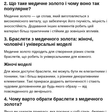
2. Що таке медичне золото і чому воно так
популярне?
Медичне золото — це сплав, який виготовляється з
високоякісного металу, що забезпечує його гнучкість, міцність і
зносостійкість. Додавання інших елементів робить цей
матеріал більш практичним і стійким до зовнішніх впливів.
3. Браслети з медичного золота: жіночі,
чоловічі і універсальні моделі
Медичне золото підходить для створення різних стилів
браслетів, що робить їх універсальними для кожного.
Жіночі моделі
Для жінок доступні браслети, які можуть бути як елегантними і
тонкими, так і більш виразними, з різними декоративними
елементами. Такі прикраси додають витонченості і стають
чудовим доповненням до будь-якого образу — від
повсякденного до вечірнього.
4. Чому варто обрати браслети з медичного
золота?
Якщо ви шукаєте прикрасу, яка поєднує у собі стиль, безпеку і