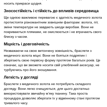
носить прикраси щодня.
Зносостійкість і стійкість до впливів середовища
Ще однією важливою перевагою є здатність медичного золота
протистояти різноманітним зовнішнім факторам: волога, піт,
зміни температури не завдають шкоди виробам. Вони не
покриваються плямами, не окислюються і не втрачають свого
блиску з часом.
Міцність і довговічність
Незважаючи на свою витончену зовнішність, браслети з
медичного золота міцні. Вони не бояться подряпин і
зберігають свою первісну форму протягом багатьох років. Це
означає, що ви зможете носити свій улюблений аксесуар, не
турбуючись про його зношування.
Легкість у догляді
Браслети з медичного золота не потребують складного
догляду. Вони легко очищуються, для цього достатньо
використовувати звичайну м’яку тканину. Така проста
процедура дозволяє зберігати їх у відмінному стані протягом
тривалого часу.