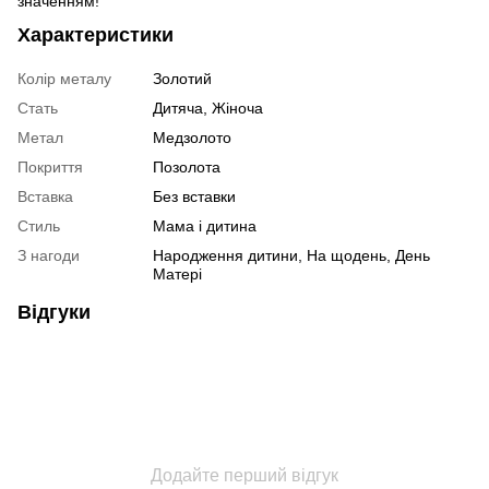
значенням!
Характеристики
Колір металу
Золотий
Стать
Дитяча
,
Жіноча
Метал
Медзолото
Покриття
Позолота
Вставка
Без вставки
Стиль
Мама і дитина
З нагоди
Народження дитини, На щодень, День
Матері
Відгуки
Додайте перший відгук