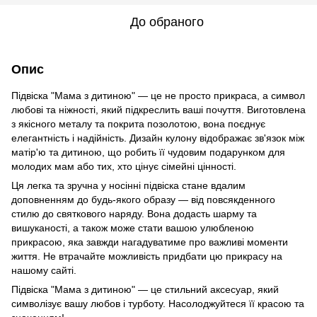
До обраного
Опис
Підвіска "Мама з дитиною" — це не просто прикраса, а символ
любові та ніжності, який підкреслить ваші почуття. Виготовлена
з якісного металу та покрита позолотою, вона поєднує
елегантність і надійність. Дизайн кулону відображає зв'язок між
матір'ю та дитиною, що робить її чудовим подарунком для
молодих мам або тих, хто цінує сімейні цінності.
Ця легка та зручна у носінні підвіска стане вдалим
доповненням до будь-якого образу — від повсякденного
стилю до святкового наряду. Вона додасть шарму та
вишуканості, а також може стати вашою улюбленою
прикрасою, яка завжди нагадуватиме про важливі моменти
життя. Не втрачайте можливість придбати цю прикрасу на
нашому сайті.
Підвіска "Мама з дитиною" — це стильний аксесуар, який
символізує вашу любов і турботу. Насолоджуйтеся її красою та