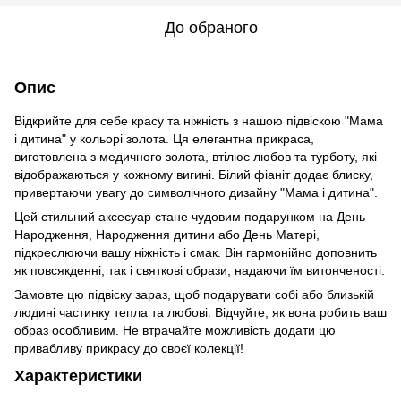
До обраного
Опис
Відкрийте для себе красу та ніжність з нашою підвіскою "Мама
і дитина" у кольорі золота. Ця елегантна прикраса,
виготовлена з медичного золота, втілює любов та турботу, які
відображаються у кожному вигині. Білий фіаніт додає блиску,
привертаючи увагу до символічного дизайну "Мама і дитина".
Цей стильний аксесуар стане чудовим подарунком на День
Народження, Народження дитини або День Матері,
підкреслюючи вашу ніжність і смак. Він гармонійно доповнить
як повсякденні, так і святкові образи, надаючи їм витонченості.
Замовте цю підвіску зараз, щоб подарувати собі або близькій
людині частинку тепла та любові. Відчуйте, як вона робить ваш
образ особливим. Не втрачайте можливість додати цю
привабливу прикрасу до своєї колекції!
Характеристики