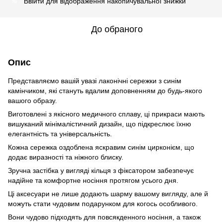
Ввійти
для відображення накопичувальної знижки
%
До обраного
Опис
Представляємо вашій увазі лаконічні сережки з синім
камінчиком, які стануть вдалим доповненням до будь-якого
вашого образу.
Виготовлені з якісного медичного сплаву, ці прикраси мають
вишуканий мінімалістичний дизайн, що підкреслює їхню
елегантність та універсальність.
Кожна сережка оздоблена яскравим синім цирконієм, що
додає виразності та ніжного блиску.
Зручна застібка у вигляді кільця з фіксатором забезпечує
надійне та комфортне носіння протягом усього дня.
Ці аксесуари не лише додають шарму вашому вигляду, але й
можуть стати чудовим подарунком для когось особливого.
Вони чудово підходять для повсякденного носіння, а також