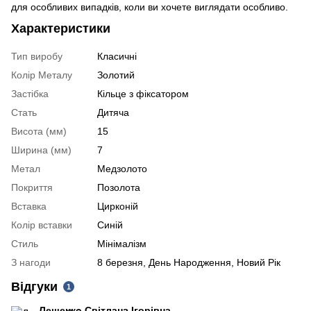
для особливих випадків, коли ви хочете виглядати особливо.
Характеристики
Тип виробу
Класичні
Колір Металу
Золотий
Застібка
Кільце з фіксатором
Стать
Дитяча
Висота (мм)
15
Ширина (мм)
7
Метал
Медзолото
Покриття
Позолота
Вставка
Цирконій
Колір вставки
Синій
Стиль
Мінімалізм
З нагоди
8 березня, День Народження, Новий Рік
Відгуки
1
Лещенко Світлана Ігорівна