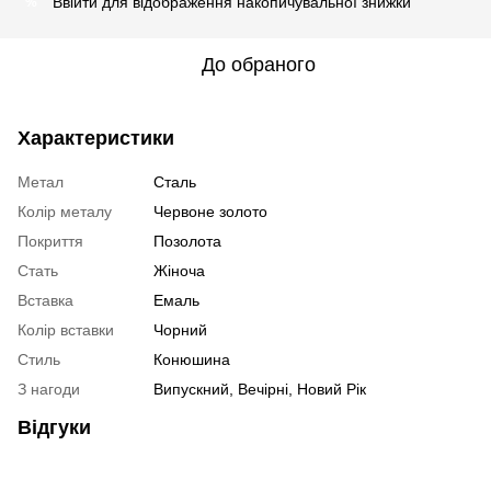
Ввійти
для відображення накопичувальної знижки
%
До обраного
Характеристики
Метал
Сталь
Колір металу
Червоне золото
Покриття
Позолота
Стать
Жіноча
Вставка
Емаль
Колір вставки
Чорний
Стиль
Конюшина
З нагоди
Випускний, Вечірні, Новий Рік
Відгуки