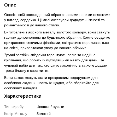
Опис
Оновіть свій повсякденний образ з нашими новими цвяшками
у вигляді сердечка. Ці милі аксесуари додадуть ніжності та
романтичності до вашого стилю.
Виготовлені з якісного металу золотого кольору, вони стануть
гарним доповненням до будь-якого вбрання. Кожне сердечко
прикрашене сяючими фіанітами, які красиво переливаються
на світлі, привертаючи увагу до вашого обличчя.
Зручні застібки-гвіздочки гарантують легке та надійне
кріплення, що робить їх підходящими навіть для дітей. Це
чудовий вибір для тих, хто цінує лаконічність та хоче додати
трохи блиску в своє життя.
Вони також можуть стати прекрасним подарунком для
особливої людини, носіть їх щодня, або зберігайте для
особливих випадків.
Характеристики
Тип виробу
Цвяшки / пусети
Колір Металу
Золотий