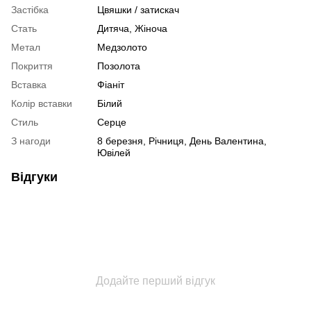
Застібка
Цвяшки / затискач
Стать
Дитяча
,
Жіноча
Метал
Медзолото
Покриття
Позолота
Вставка
Фіаніт
Колір вставки
Білий
Стиль
Серце
З нагоди
8 березня, Річниця, День Валентина,
Ювілей
Відгуки
Додайте перший відгук