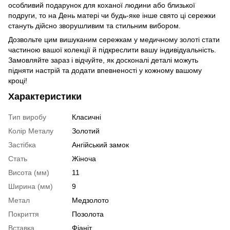
особливий подарунок для коханої людини або близької
подруги, то на День матері чи будь-яке інше свято ці сережки
стануть дійсно зворушливим та стильним вибором.
Дозвольте цим вишуканим сережкам у медичному золоті стати
частиною вашої колекції й підкреслити вашу індивідуальність.
Замовляйте зараз і відчуйте, як досконалі деталі можуть
підняти настрій та додати впевненості у кожному вашому
кроці!
Характеристики
Тип виробу
Класичні
Колір Металу
Золотий
Застібка
Ангійський замок
Стать
Жіноча
Висота (мм)
11
Ширина (мм)
9
Метал
Медзолото
Покриття
Позолота
Вставка
Фіаніт