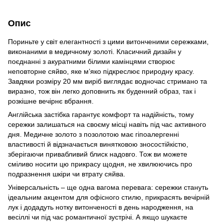
Опис
Пориньте у світ елегантності з цими витонченими сережками,
виконаними в медичному золоті. Класичний дизайн у
поєднанні з акуратними білими камінцями створює
неповторне сяйво, яке м’яко підкреслює природну красу.
Завдяки розміру 20 мм виріб виглядає водночас стримано та
виразно, тож він легко доповнить як буденний образ, так і
розкішне вечірнє вбрання.
Англійська застібка гарантує комфорт та надійність, тому
сережки залишаться на своєму місці навіть під час активного
дня. Медичне золото з позолотою має гіпоалергенні
властивості й відзначається винятковою зносостійкістю,
зберігаючи привабливий блиск надовго. Тож ви можете
сміливо носити цю прикрасу щодня, не хвилюючись про
подразнення шкіри чи втрату сяйва.
Універсальність – ще одна вагома перевага: сережки стануть
ідеальним акцентом для офісного стилю, прикрасять вечірній
лук і додадуть нотку витонченості в день народження, на
весіллі чи під час романтичної зустрічі. А якщо шукаєте