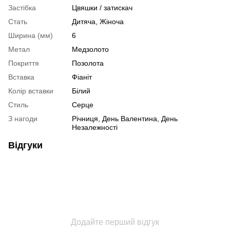
Застібка
Цвяшки / затискач
Стать
Дитяча
,
Жіноча
Ширина (мм)
6
Метал
Медзолото
Покриття
Позолота
Вставка
Фіаніт
Колір вставки
Білий
Стиль
Серце
З нагоди
Річниця, День Валентина, День
Незалежності
Відгуки
Додайте перший відгук