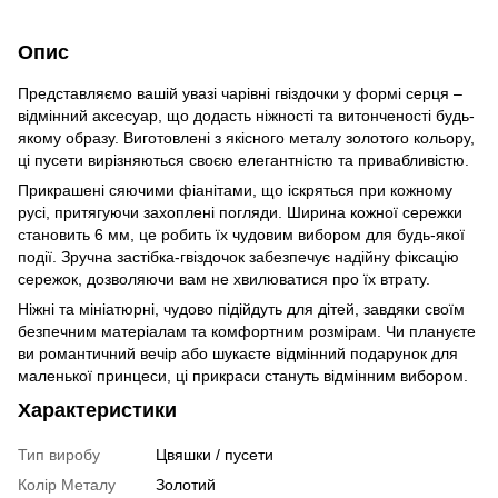
Опис
Представляємо вашій увазі чарівні гвіздочки у формі серця –
відмінний аксесуар, що додасть ніжності та витонченості будь-
якому образу. Виготовлені з якісного металу золотого кольору,
ці пусети вирізняються своєю елегантністю та привабливістю.
Прикрашені сяючими фіанітами, що іскряться при кожному
русі, притягуючи захоплені погляди. Ширина кожної сережки
становить 6 мм, це робить їх чудовим вибором для будь-якої
події. Зручна застібка-гвіздочок забезпечує надійну фіксацію
сережок, дозволяючи вам не хвилюватися про їх втрату.
Ніжні та мініатюрні, чудово підійдуть для дітей, завдяки своїм
безпечним матеріалам та комфортним розмірам. Чи плануєте
ви романтичний вечір або шукаєте відмінний подарунок для
маленької принцеси, ці прикраси стануть відмінним вибором.
Характеристики
Тип виробу
Цвяшки / пусети
Колір Металу
Золотий