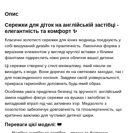
Опис
Сережки для діток на англійській застібці -
елегантність та комфорт ✨
Класичні золотисті сережки для юних модниць поєднують у
собі вишуканий дизайн та практичність. Лаконічна форма з
виразним елементом у вигляді круглої вставки з білими
фіанітами підкреслить ніжні риси обличчя вашої дитини.
Ці сережки створені у стилі мінімалізму, який ніколи не
виходить з моди. Вони доречні як на святкових заходах, так і
для повсякденного носіння. Завдяки своїй універсальності,
прикраса гармонійно доповнить будь-який образ.
Особлива увага приділена безпеці та зручності: англійський
замок надійно фіксує сережки на вушках і запобігає їх
випадковій втраті під час активних ігор. Медзолото з
позолотою забезпечує довговічність та гіпоалергенність, що
критично важливо для чутливої дитячої шкіри.
Переваги цієї моделі: 👑
Надійна англійська застібка – зручна та безпечна