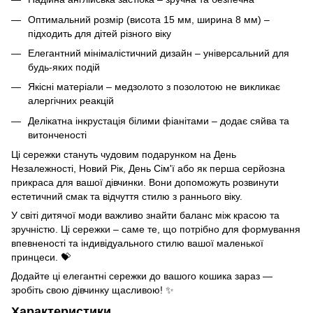
Оптимальний розмір (висота 15 мм, ширина 8 мм) –
підходить для дітей різного віку
Елегантний мінімалістичний дизайн – універсальний для
будь-яких подій
Якісні матеріали – медзолото з позолотою не викликає
алергічних реакцій
Делікатна інкрустація білими фіанітами – додає сяйва та
витонченості
Ці сережки стануть чудовим подарунком на День
Незалежності, Новий Рік, День Сім'ї або як перша серйозна
прикраса для вашої дівчинки. Вони допоможуть розвинути
естетичний смак та відчуття стилю з раннього віку.
У світі дитячої моди важливо знайти баланс між красою та
зручністю. Ці сережки – саме те, що потрібно для формування
впевненості та індивідуального стилю вашої маленької
принцеси. 💝
Додайте ці елегантні сережки до вашого кошика зараз —
зробіть свою дівчинку щасливою! ✨
Характеристики