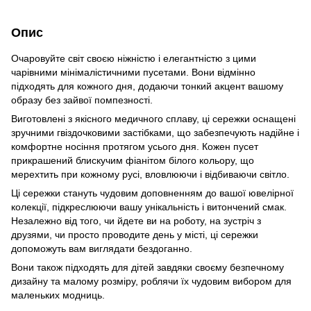
Опис
Очаровуйте світ своєю ніжністю і елегантністю з цими
чарівними мінімалістичними пусетами. Вони відмінно
підходять для кожного дня, додаючи тонкий акцент вашому
образу без зайвої помпезності.
Виготовлені з якісного медичного сплаву, ці сережки оснащені
зручними гвіздочковими застібками, що забезпечують надійне і
комфортне носіння протягом усього дня. Кожен пусет
прикрашений блискучим фіанітом білого кольору, що
мерехтить при кожному русі, вловлюючи і відбиваючи світло.
Ці сережки стануть чудовим доповненням до вашої ювелірної
колекції, підкреслюючи вашу унікальність і витончений смак.
Незалежно від того, чи йдете ви на роботу, на зустріч з
друзями, чи просто проводите день у місті, ці сережки
допоможуть вам виглядати бездоганно.
Вони також підходять для дітей завдяки своєму безпечному
дизайну та малому розміру, роблячи їх чудовим вибором для
маленьких модниць.