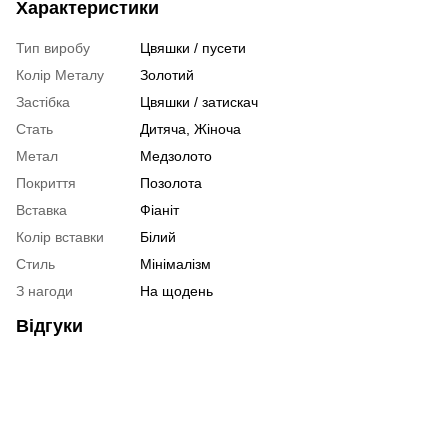
Характеристики
Тип виробу
Цвяшки / пусети
Колір Металу
Золотий
Застібка
Цвяшки / затискач
Стать
Дитяча
,
Жіноча
Метал
Медзолото
Покриття
Позолота
Вставка
Фіаніт
Колір вставки
Білий
Стиль
Мінімалізм
З нагоди
На щодень
Відгуки