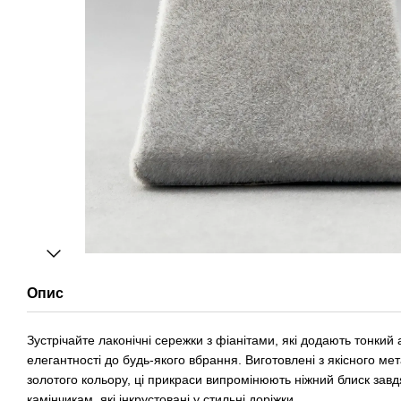
Опис
Зустрічайте лаконічні сережки з фіанітами, які додають тонкий 
елегантності до будь-якого вбрання. Виготовлені з якісного ме
золотого кольору, ці прикраси випромінюють ніжний блиск завд
камінчикам, які інкрустовані у стильні доріжки.