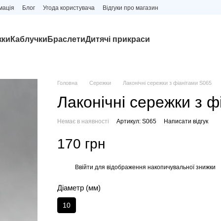
мація
Блог
Угода користувача
Відгуки про магазин
жки
Каблучки
Браслети
Дитячі прикраси
Головна
Сережки
Лаконічні сережки з фіанітами S065
Лаконічні сережки з ф
Немає в наявності
Артикул: S065
Написати відгук
170 грн
Ввійти
для відображення накопичувальної знижки
%
Діаметр (мм)
10