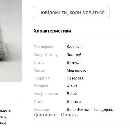
Повідомити, коли з'явиться
Характеристики
Тип виробу
Класичні
Колір Металу
Золотий
Стать
Дитяча
Метал
Медзолото
Покриття
Позолота
Вставка
Фіаніт
Колір вставки
Білий
Стиль
Доріжки
З нагоди
День Вчителя, На щодень
акцент
Доставка
Оплата
талу
яки