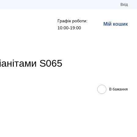
Вхід
Графік роботи:
Мій кошик
10:00-19:00
іанітами S065
В бажання