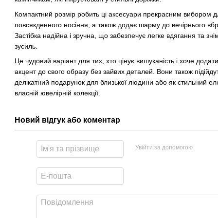
Компактний розмір робить ці аксесуари прекрасним вибором д
повсякденного носіння, а також додає шарму до вечірнього вб
Застібка надійна і зручна, що забезпечує легке вдягання та зн
зусиль.
Це чудовий варіант для тих, хто цінує вишуканість і хоче додат
акцент до свого образу без зайвих деталей. Вони також підійду
делікатний подарунок для близької людини або як стильний ел
власній ювелірній колекції.
Новий відгук або коментар
Увійти за допомогою