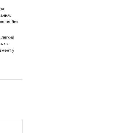
ля
рання.
імання без
и легкий
ть як
емент у